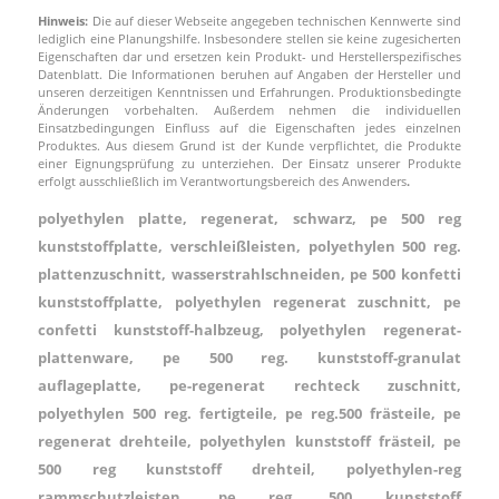
Hinweis:
Die auf dieser Webseite angegeben technischen Kennwerte sind
lediglich eine Planungshilfe. Insbesondere stellen sie keine zugesicherten
Eigenschaften dar und ersetzen kein Produkt- und Herstellerspezifisches
Datenblatt. Die Informationen beruhen auf Angaben der Hersteller und
unseren derzeitigen Kenntnissen und Erfahrungen. Produktionsbedingte
Änderungen vorbehalten. Außerdem nehmen die individuellen
Einsatzbedingungen Einfluss auf die Eigenschaften jedes einzelnen
Produktes. Aus diesem Grund ist der Kunde verpflichtet, die Produkte
einer Eignungsprüfung zu unterziehen. Der Einsatz unserer Produkte
erfolgt ausschließlich im Verantwortungsbereich des Anwenders
.
polyethylen platte, regenerat, schwarz, pe 500 reg
kunststoffplatte, verschleißleisten, polyethylen 500 reg.
plattenzuschnitt, wasserstrahlschneiden, pe 500 konfetti
kunststoffplatte, polyethylen regenerat zuschnitt, pe
confetti kunststoff-halbzeug, polyethylen regenerat-
plattenware, pe 500 reg. kunststoff-granulat
auflageplatte, pe-regenerat rechteck zuschnitt,
polyethylen 500 reg. fertigteile, pe reg.500 frästeile, pe
regenerat drehteile, polyethylen kunststoff frästeil, pe
500 reg kunststoff drehteil, polyethylen-reg
rammschutzleisten, pe reg. 500 kunststoff