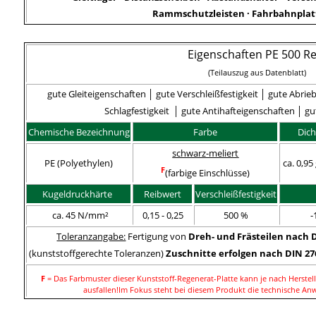
Rammschutzleisten · Fahrbahnplat
Eigenschaften PE 500 Re
(Teilauszug aus Datenblatt)
gute Gleiteigenschaften │ gute Verschleißfestigkeit │ gute Abrie
Schlagfestigkeit
│ gute Antihafteigenschaften │
gu
Chemische Bezeichnung
Farbe
Dich
schwarz-meliert
PE (Polyethylen)
ca. 0,95
F
(farbige Einschlüsse)
Kugeldruckhärte
Reibwert
Verschleißfestigkeit
ca. 45 N/mm²
0,15 - 0,25
500 %
-
Toleranzangabe:
Fertigung von
Dreh- und Frästeilen nach D
(kunststoffgerechte Toleranzen)
Zuschnitte erfolgen nach DIN 27
F
= Das Farbmuster dieser Kunststoff-Regenerat-Platte kann je nach Herstel
ausfallen!
Im Fokus steht bei diesem Produkt die technische An