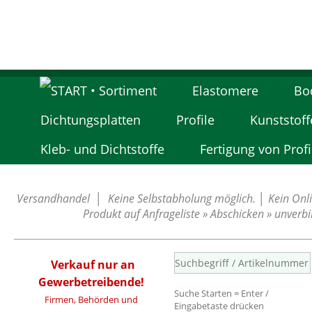
Elastomere
Bo
Dichtungsplatten
Profile
Kunststoff
Kleb- und Dichtstoffe
Fertigung von Profi
Versandhandel │ Keine Selbstabholung möglich. │ Kein Onlin
Produkt auf Anfrageliste » Abschicken » unverb
Verkauf nur an
Gewerbetreibende!
Suche Starten = Enter /
Firmen, Behörden und
Eingabetaste drücken