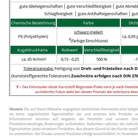
gute Gleiteigenschaften │ gute Verschleißfestigkeit │ gute Abrie
Schlagfestigkeit
│ gute Antihafteigenschaften │
gu
Chemische Bezeichnung
Farbe
Dich
schwarz-meliert
PE (Polyethylen)
ca. 0,95
F
(farbige Einschlüsse)
Kugeldruckhärte
Reibwert
Verschleißfestigkeit
ca. 45 N/mm²
0,15 - 0,25
500 %
-1
Toleranzangabe:
Fertigung von
Dreh- und Frästeilen nach DI
(kunststoffgerechte Toleranzen)
Zuschnitte erfolgen nach DIN 276
F
= Das Farbmuster dieser Kunststoff-Regenerat-Platte kann je nach Herstell
ausfallen!
Im Fokus steht bei diesem Produkt die technische Anw
Hinweis:
Die auf dieser Webseite angegeben technischen Kennwerte sind lediglic
sie keine zugesicherten Eigenschaften dar und ersetzen kein Produkt- und
Informationen beruhen auf Angaben der Hersteller und unseren derz
Produktionsbedingte Änderungen vorbehalten. Außerdem nehmen die individue
Eigenschaften jedes einzelnen Produktes. Aus diesem Grund ist der Kunde verpfl
zu unterziehen. Der Einsatz unserer Produkte erfolgt ausschließlich im Verantw