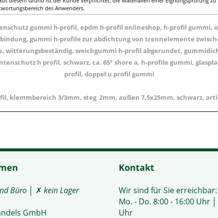
us diesem Grund ist der Kunde verpflichtet, die Materialien einer Eignungsprüfung zu 
antwortungsbereich des Anwenders.
nschutz gummi h-profil, epdm h-profil onlineshop, h-profil gummi, o
rbindung, gummi h-profile zur abdichtung von trennelemente zwisch
e, witterungsbeständig, weichgummi h-profil abgerundet, gummidicht
ntenschutz h profil, schwarz, ca. 65° shore a, h-profile gummi, glasp
profil, doppel u profil gummi
fil, klemmbereich 3/3mm, steg 2mm, außen 7,5x25mm, schwarz, art
hmen
Kontakt
und Büro
│ ✗
kein Lager
Wir sind für Sie erreichbar:
Mo. - Do. 8:00 - 16:00 Uhr │ 
andels GmbH
Uhr