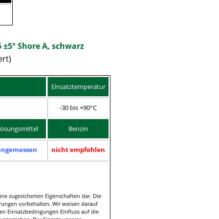
±5° Shore A, schwarz
ert)
Einsatztemperatur
-30 bis +90°C
ösungsmittel
Benzin
angemessen
nicht empfohlen
ine zugesicherten Eigenschaften dar. Die
ungen vorbehalten. Wir weisen darauf
en Einsatzbedingungen Einfluss auf die