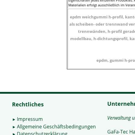
Eigenschaften jedes einzelnen Produktes. A
Materialien erfolgt ausschließlich im Ver
epdm weichgummi h-profil, kante
als scheiben- oder trennwand ve
trennwänden, h-profil gerad
modellbau, h-dichtungsprofil, ka
epdm, gummi h-pro
Unterne
Rechtliches
Verwaltung 
Impressum
►
Allgemeine Geschäftsbedingungen
►
GaFa-Tec H
Datenschutzerklärung
►