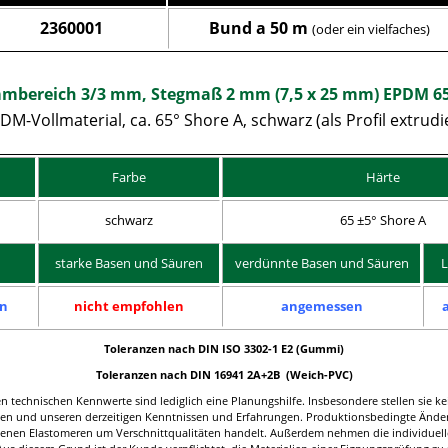
2360001
Bund a 50 m
(oder ein vielfaches)
mmbereich 3/3 mm, Stegmaß 2 mm (7,5 x 25 mm) EPDM 65 
DM-Vollmaterial, ca. 65° Shore A, schwarz (als Profil extrudi
Farbe
Härte
schwarz
65 ±5° Shore A
starke Basen und Säuren
verdünnte Basen und Säuren
L
n
nicht empfohlen
angemessen
Toleranzen nach DIN ISO 3302-1 E2 (Gummi)
Toleranzen nach DIN 16941 2A+2B (Weich-PVC)
 technischen Kennwerte sind lediglich eine Planungshilfe. Insbesondere stellen sie ke
en und unseren derzeitigen Kenntnissen und Erfahrungen. Produktionsbedingte Änder
otenen Elastomeren um Verschnittqualitäten handelt. Außerdem nehmen die individuell