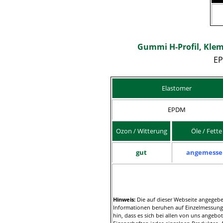
Gummi H-Profil, Kle
EP
Elastomer
EPDM
Ozon / Witterung
Öle / Fette
gut
angemesse
Hinweis:
Die auf dieser Webseite angegeben
Informationen beruhen auf Einzelmessung
hin, dass es sich bei allen von uns angeb