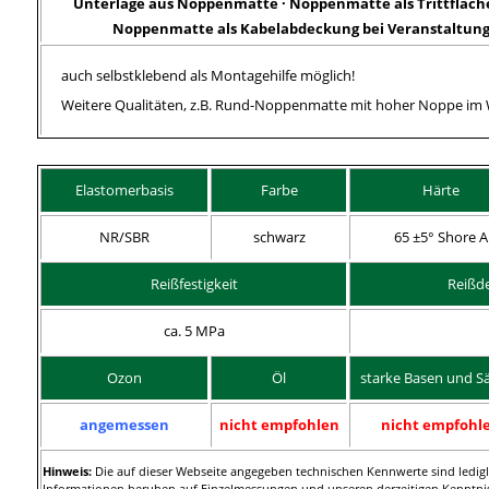
Unterlage aus Noppenmatte ·
Noppenmatte als
Trittfläc
Noppenmatte als Kabelabdeckung bei Veranstaltun
auch selbstklebend als Montagehilfe möglich!
Weitere Qualitäten, z.B. Rund-Noppenmatte mit hoher Noppe im 
Elastomerbasis
Farbe
Härte
NR/SBR
schwarz
65 ±5° Shore A
Reißfestigkeit
Reißd
ca. 5 MPa
Ozon
Öl
starke Basen und S
angemessen
nicht empfohlen
nicht empfohl
Hinweis:
Die auf dieser Webseite angegeben technischen Kennwerte sind ledigli